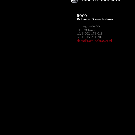
ROCO
Pokrowce Samochodowe
ul. Legionów 75
91-070 Łódź
tel. 0 602 179 019
tel. 0 515 291 302
sklep@roco-pokrowce.pl