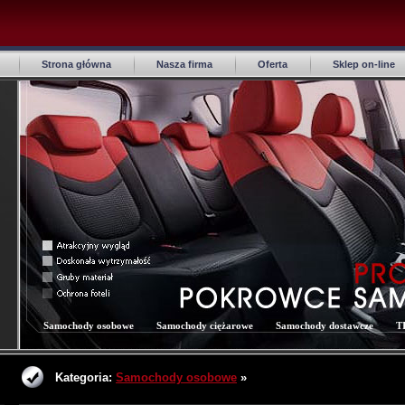
Strona główna
Nasza firma
Oferta
Sklep on-line
Samochody osobowe
Samochody ciężarowe
Samochody dostawcze
T
Kategoria:
Samochody osobowe
»