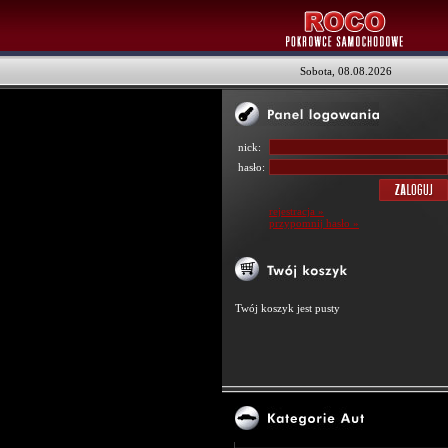
Sobota, 08.08.2026
nick:
hasło:
rejestracja »
przypomnij hasło »
Twój koszyk jest pusty